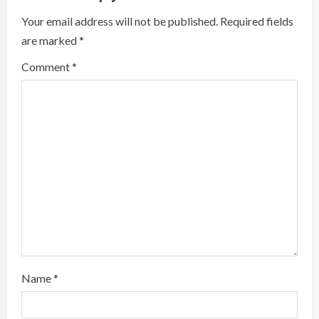
Your email address will not be published.
Required fields
R
are marked
*
e
Comment
*
a
d
i
n
g
Name
*