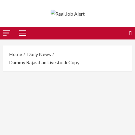
Skip
to
content
Primary
Menu
Home
Daily News
Dummy Rajasthan Livestock Copy