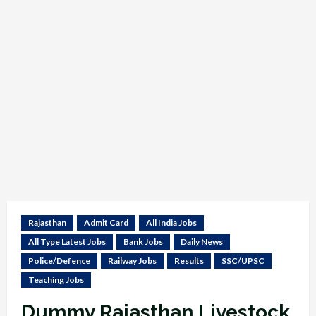
Rajasthan
Admit Card
All India Jobs
All Type Latest Jobs
Bank Jobs
Daily News
Police/Defence
Railway Jobs
Results
SSC/UPSC
Teaching Jobs
Dummy Rajasthan Livestock