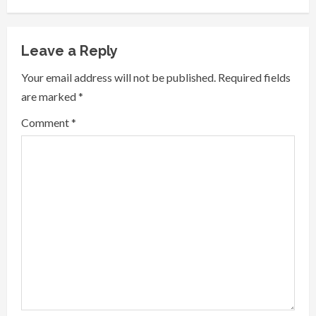
n
u
Leave a Reply
e
Your email address will not be published.
Required fields
are marked
*
R
Comment
*
e
a
d
i
n
g