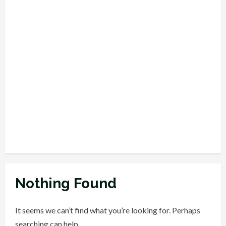
Dummy Rajasthan Livestock
Copy
9 August 2025
2
Rajasthan 4th Grade
Recruitment 2025 चतुर्थ श्रेणी कर्मचारी
Nothing Found
भर्ती 2025 का नोटिफिकेशन जारी
3 April 2025
3
It seems we can’t find what you’re looking for. Perhaps
REET Answer Key 2025 OUT in
searching can help.