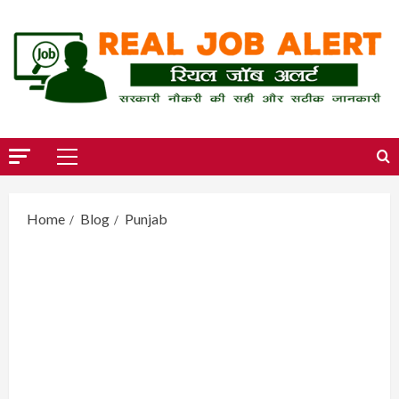
Skip
to
content
Primary
Menu
Home
Blog
Punjab