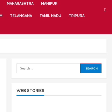
MAHARASHTRA
MANIPUR
IM
TELANGANA
TAMIL NADU
TRIPURA
Search
for:
रीट 2025 भर्ती का
आरपीएससी फर्स्ट ग्रेड
WEB STORIES
नोटिफिकेशन जारी,
टीचर भर्ती का 2202
जाने कब से शुरू होंगे
पदों पर नोटिफिकेशन
इसके आवेदन कितने
जारी